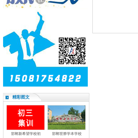
精彩图文
邯郸新希望学校初
邯郸世骅学本学校