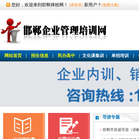
您好，欢迎来到邯郸择校网！
新用户？
[请登录]
[免费注册]
网站首页
|
招生信息
|
民办高中
|
文化课集训
|
单招培训
|
导游专题
邯郸市首届导游（讲