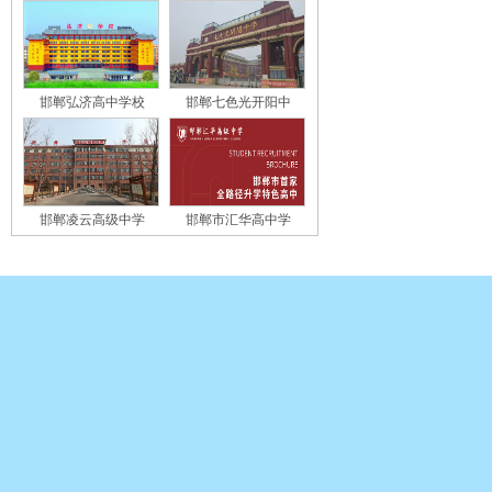
邯郸弘济高中学校
邯郸七色光开阳中
邯郸凌云高级中学
邯郸市汇华高中学