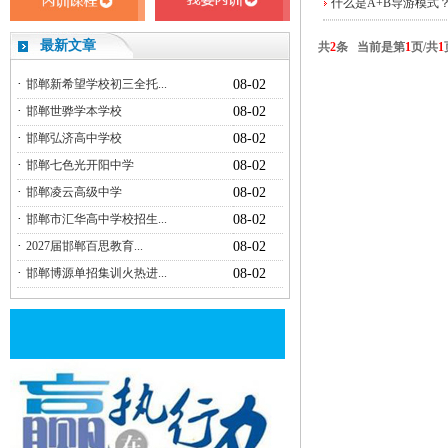
什么是A+B导游模式
最新文章
共
2
条 当前是第
1
页/共
1
·
邯郸新希望学校初三全托...
08-02
·
邯郸世骅学本学校
08-02
·
邯郸弘济高中学校
08-02
·
邯郸七色光开阳中学
08-02
·
邯郸凌云高级中学
08-02
·
邯郸市汇华高中学校招生...
08-02
·
2027届邯郸百思教育...
08-02
·
邯郸博源单招集训火热进...
08-02