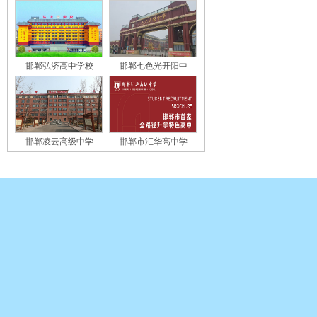
邯郸弘济高中学校
邯郸七色光开阳中
邯郸凌云高级中学
邯郸市汇华高中学