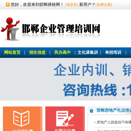
您好，欢迎来到邯郸择校网！
新用户？
[请登录]
[免费注册]
网站首页
|
招生信息
|
民办高中
|
文化课集训
|
单招培训
|
邯郸房地产礼仪培
房地产人踩盘技巧有