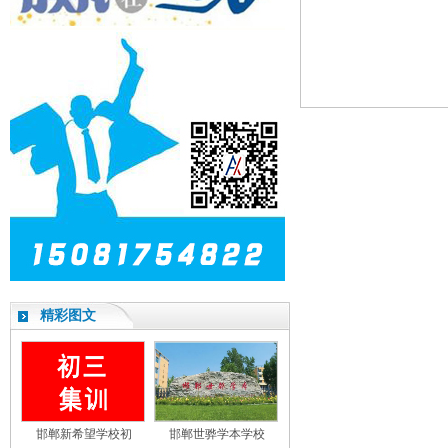
精彩图文
邯郸新希望学校初
邯郸世骅学本学校