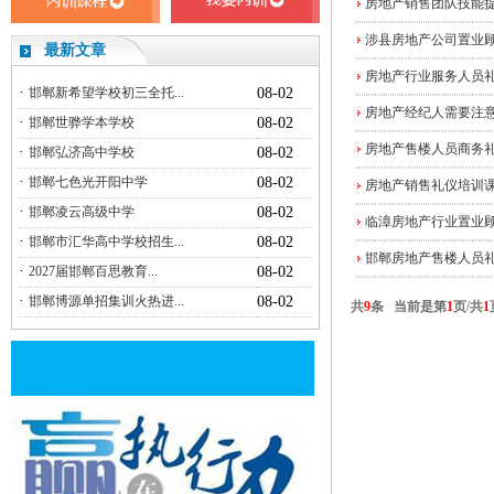
房地产销售团队技能
涉县房地产公司置业
最新文章
房地产行业服务人员
·
邯郸新希望学校初三全托...
08-02
房地产经纪人需要注
·
邯郸世骅学本学校
08-02
房地产售楼人员商务
·
邯郸弘济高中学校
08-02
·
邯郸七色光开阳中学
08-02
房地产销售礼仪培训
·
邯郸凌云高级中学
08-02
临漳房地产行业置业
·
邯郸市汇华高中学校招生...
08-02
邯郸房地产售楼人员
·
2027届邯郸百思教育...
08-02
·
邯郸博源单招集训火热进...
08-02
共
9
条 当前是第
1
页/共
1