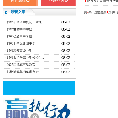
肥乡某公司前台接待
最新文章
共
2
条 当前是第
1
页/共
1
·
邯郸新希望学校初三全托...
08-02
·
邯郸世骅学本学校
08-02
·
邯郸弘济高中学校
08-02
·
邯郸七色光开阳中学
08-02
·
邯郸凌云高级中学
08-02
·
邯郸市汇华高中学校招生...
08-02
·
2027届邯郸百思教育...
08-02
·
邯郸博源单招集训火热进...
08-02