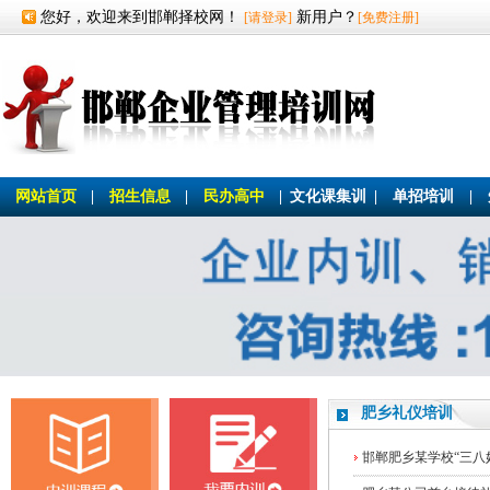
您好，欢迎来到邯郸择校网！
新用户？
[请登录]
[免费注册]
网站首页
|
招生信息
|
民办高中
|
文化课集训
|
单招培训
|
肥乡礼仪培训
邯郸肥乡某学校“三八