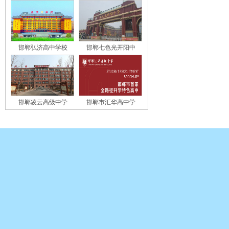
邯郸弘济高中学校
邯郸七色光开阳中
邯郸凌云高级中学
邯郸市汇华高中学