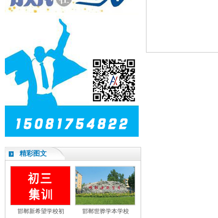
精彩图文
邯郸新希望学校初
邯郸世骅学本学校