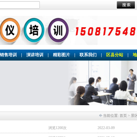
销售培训
|
演讲培训
|
精彩图片
|
联系我们
|
区县分站
|
地
当前位置:
首页
> 景
浏览1200次
2022-03-09