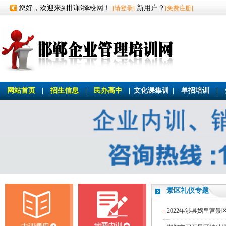
您好，欢迎来到邯郸择校网！
新用户？
[请登录]
[免费注册]
网站首页
|
招生信息
|
民办高中
|
文化课集训
|
单招培训
|
景区礼仪专题
2022年涉县娲皇宫