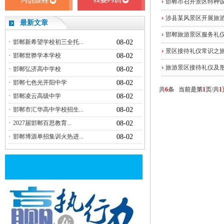
邯郸市召开景区特种
涉县某风景区开展旅
最新文章
邯郸旅游景区服务礼
·
邯郸新希望学校初三全托...
08-02
景区接待礼仪常识之
·
邯郸世骅学本学校
08-02
旅游景区接待礼仪及
·
邯郸弘济高中学校
08-02
·
邯郸七色光开阳中学
08-02
共
6
条 当前是第
1
页/共
1
·
邯郸凌云高级中学
08-02
·
邯郸市汇华高中学校招生...
08-02
·
2027届邯郸百思教育...
08-02
·
邯郸博源单招集训火热进...
08-02