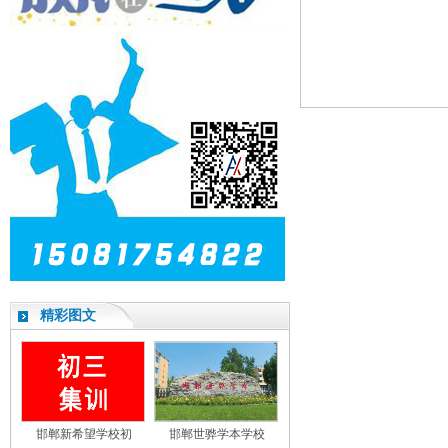
精彩图文
邯郸新希望学校初
邯郸世骅学本学校