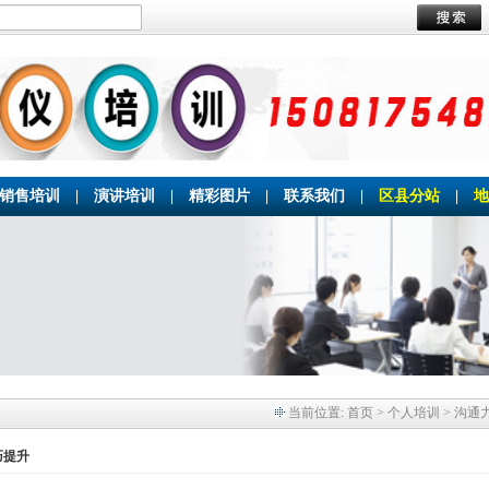
销售培训
|
演讲培训
|
精彩图片
|
联系我们
|
区县分站
|
地
当前位置:
首页
> 个人培训 > 沟通
巧提升