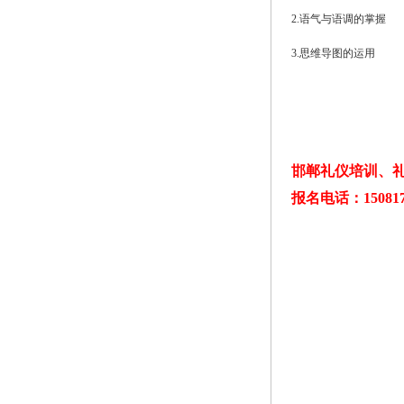
2.语气与语调的掌握
3.思维导图的运用
邯郸礼仪培训、礼
报名电话：150817