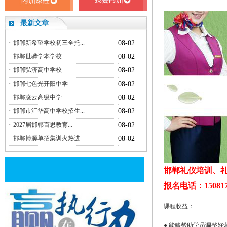
最新文章
·
邯郸新希望学校初三全托...
08-02
·
邯郸世骅学本学校
08-02
·
邯郸弘济高中学校
08-02
·
邯郸七色光开阳中学
08-02
·
邯郸凌云高级中学
08-02
·
邯郸市汇华高中学校招生...
08-02
·
2027届邯郸百思教育...
08-02
·
邯郸博源单招集训火热进...
08-02
邯郸礼仪培训、礼
报名电话：150817
课程收益：
● 能够帮助学员调整