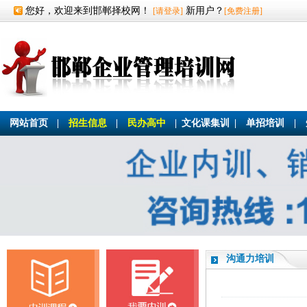
您好，欢迎来到邯郸择校网！
新用户？
[请登录]
[免费注册]
网站首页
|
招生信息
|
民办高中
|
文化课集训
|
单招培训
|
沟通力培训