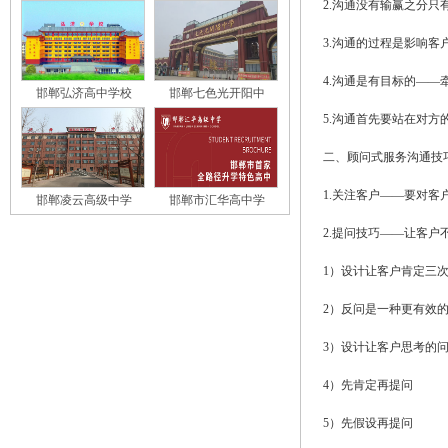
2.沟通没有输赢之分只
3.沟通的过程是影响客
4.沟通是有目标的——
邯郸弘济高中学校
邯郸七色光开阳中
5.沟通首先要站在对
二、顾问式服务沟通技
1.关注客户——要对客
邯郸凌云高级中学
邯郸市汇华高中学
2.提问技巧——让客户
1）设计让客户肯定三
2）反问是一种更有效
3）设计让客户思考的
4）先肯定再提问
5）先假设再提问