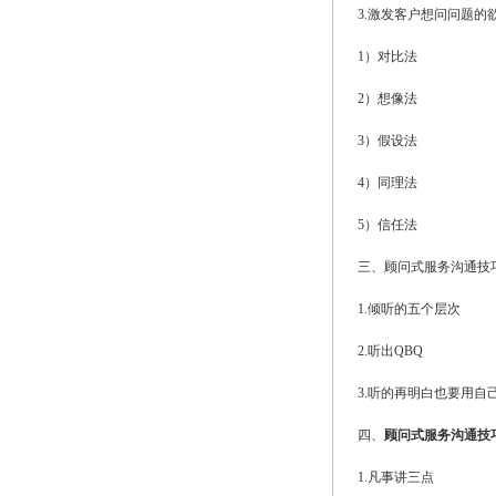
3.激发客户想问问题的
1）对比法
2）想像法
3）假设法
4）同理法
5）信任法
三、顾问式服务沟通技
1.倾听的五个层次
2.听出QBQ
3.听的再明白也要用自
四、
顾问式服务沟通技
1.凡事讲三点