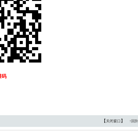
维码
【
】
关闭窗口
↑回