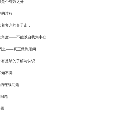
有是否有效之分
户的过程
牵着客户的鼻子走，
方的角度——不能以自我为中心
巧之——真正做到顾问
户有足够的了解与认识
不知不觉
次的连续问题
的问题
问题