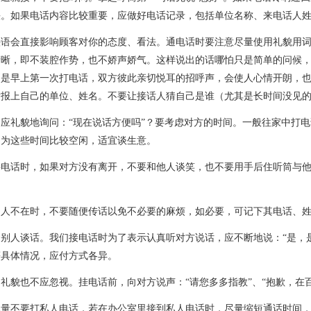
快。如果电话内容比较重要，应做好电话记录，包括单位名称、来电话人
直接影响顾客对你的态度、看法。通电话时要注意尽量使用礼貌用词，如“
清晰，即不装腔作势，也不娇声娇气。这样说出的话哪怕只是简单的问候
别是早上第一次打电话，双方彼此亲切悦耳的招呼声，会使人心情开朗，
后报上自己的单位、姓名。不要让接话人猜自己是谁（尤其是长时间没见
礼貌地询问：“现在说话方便吗”？要考虑对方的时间。一般往家中打电
因为这些时间比较空闲，适宜谈生意。
话时，如果对方没有离开，不要和他人谈笑，也不要用手后住听筒与他
不在时，不要随便传话以免不必要的麻烦，如必要，可记下其电话、姓
人谈话。我们接电话时为了表示认真听对方说话，应不断地说：“是，是”
等具体情况，应付方式各异。
貌也不应忽视。挂电话前，向对方说声：“请您多多指教”、“抱歉，在百
不要打私人电话，若在办公室里接到私人电话时，尽量缩短通话时间，