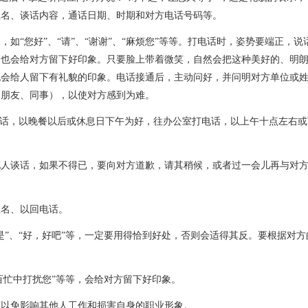
姓名、谈话内容，通话日期、时期和对方电话号码等。
您好”、“请”、“谢谢”、“麻烦您”等等。打电话时，姿势要端正，说
，也会给对方留下好印象。只要脸上带着微笑，自然会把这种美好的、明
也会给人留下有礼貌的印象。电话接通后，主动问好，并问明对方单位或
的朋友、同事），以使对方感到为难。
话，以晚餐以后或休息日下午为好，往办公室打电话，以上午十点左右或
人谈话，如果不得已，要向对方道歉，请其稍候，或者过一会儿再与对
名、以回电话。
、“好，好吧”等，一定要用得恰到好处，否则会适得其反。要根据对方
忙中打扰您”等等，会给对方留下好印象。
以免影响其他人工作和损害自身的职业形象。