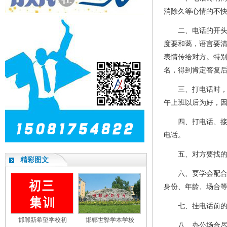
消除久等心情的不
二、电话的开头语会
度要和蔼，语言要
表情传给对方。特
名，得到肯定答复
三、打电话时，应
午上班以后为好，
四、打电话、接电
电话。
五、对方要找的人
精彩图文
六、要学会配合别
身份、年龄、场合
七、挂电话前的礼
邯郸新希望学校初
邯郸世骅学本学校
八、办公场合尽量