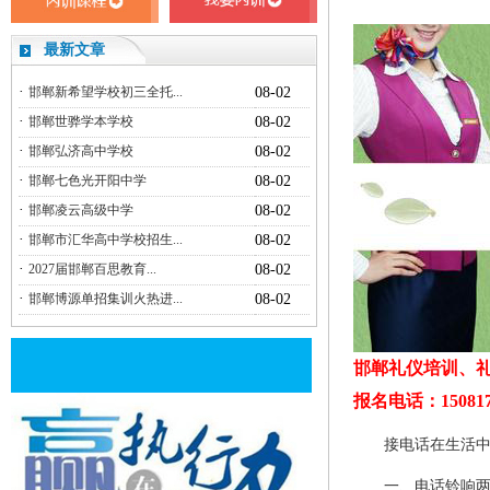
最新文章
·
邯郸新希望学校初三全托...
08-02
·
邯郸世骅学本学校
08-02
·
邯郸弘济高中学校
08-02
·
邯郸七色光开阳中学
08-02
·
邯郸凌云高级中学
08-02
·
邯郸市汇华高中学校招生...
08-02
·
2027届邯郸百思教育...
08-02
·
邯郸博源单招集训火热进...
08-02
邯郸礼仪培训、礼
报名电话：150817
接电话在生活中是
一、电话铃响两遍