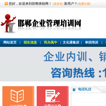
您好，欢迎来到邯郸择校网！
新用户？
[请登录]
[免费注册]
网站首页
|
招生信息
|
民办高中
|
文化课集训
|
单招培训
|
电话礼仪