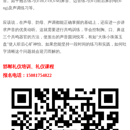
音。如平翘舌练习(z-zh,c-ch,s-sh)鼻音、边音练习(n-l)前后鼻韵母(n-
ng)及声调练习等。
应该说，在声母、韵母、声调都能正确掌握的基础上，还应进一步讲
求声音的优美动听。这就需要进行共鸣训练，学会控制胸、口、鼻这
三个共鸣器官的方法，使发出的声音圆润悦耳，有如“大珠小珠落玉
盘”使人听后心旷神怡。如果您能坚持一段时间的练习和实践，如何吐
字清晰这个问题就会迎刃而解的。
邯郸礼仪培训、礼仪课程
报名电话：15081754822