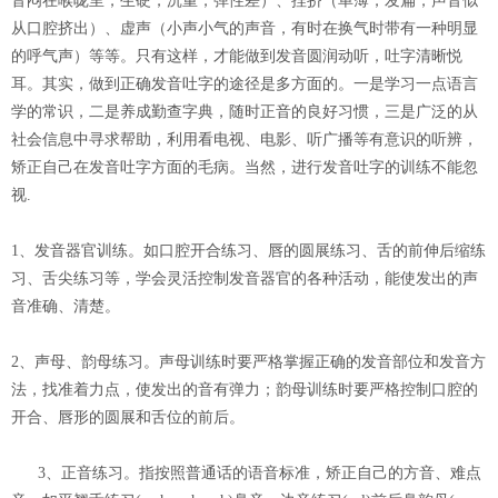
音闷在喉咙里，生硬，沉重，弹性差）、捏挤（单薄，发扁，声音似
从口腔挤出）、虚声（小声小气的声音，有时在换气时带有一种明显
的呼气声）等等。只有这样，才能做到发音圆润动听，吐字清晰悦
耳。其实，做到正确发音吐字的途径是多方面的。一是学习一点语言
学的常识，二是养成勤查字典，随时正音的良好习惯，三是广泛的从
社会信息中寻求帮助，利用看电视、电影、听广播等有意识的听辨，
矫正自己在发音吐字方面的毛病。当然，进行发音吐字的训练不能忽
视.
1、发音器官训练。如口腔开合练习、唇的圆展练习、舌的前伸后缩练
习、舌尖练习等，学会灵活控制发音器官的各种活动，能使发出的声
音准确、清楚。
2、声母、韵母练习。声母训练时要严格掌握正确的发音部位和发音方
法，找准着力点，使发出的音有弹力；韵母训练时要严格控制口腔的
开合、唇形的圆展和舌位的前后。
3、正音练习。指按照普通话的语音标准，矫正自己的方音、难点