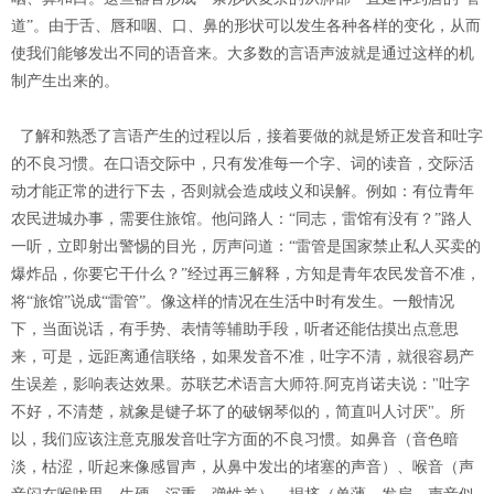
道”。由于舌、唇和咽、口、鼻的形状可以发生各种各样的变化，从而
使我们能够发出不同的语音来。大多数的言语声波就是通过这样的机
制产生出来的。
了解和熟悉了言语产生的过程以后，接着要做的就是矫正发音和吐字
的不良习惯。在口语交际中，只有发准每一个字、词的读音，交际活
动才能正常的进行下去，否则就会造成歧义和误解。例如：有位青年
农民进城办事，需要住旅馆。他问路人：“同志，雷馆有没有？”路人
一听，立即射出警惕的目光，厉声问道：“雷管是国家禁止私人买卖的
爆炸品，你要它干什么？”经过再三解释，方知是青年农民发音不准，
将“旅馆”说成“雷管”。像这样的情况在生活中时有发生。一般情况
下，当面说话，有手势、表情等辅助手段，听者还能估摸出点意思
来，可是，远距离通信联络，如果发音不准，吐字不清，就很容易产
生误差，影响表达效果。苏联艺术语言大师符.阿克肖诺夫说："吐字
不好，不清楚，就象是键子坏了的破钢琴似的，简直叫人讨厌"。所
以，我们应该注意克服发音吐字方面的不良习惯。如鼻音（音色暗
淡，枯涩，听起来像感冒声，从鼻中发出的堵塞的声音）、喉音（声