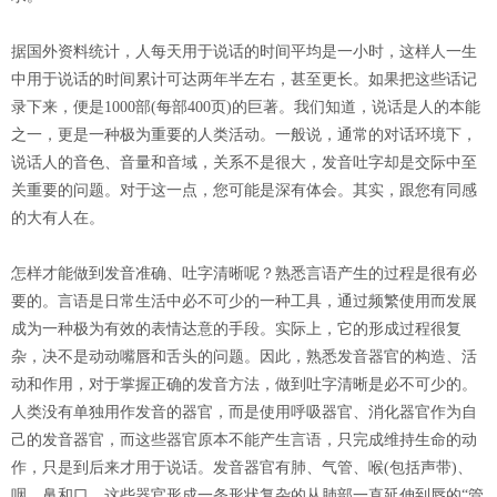
据国外资料统计，人每天用于说话的时间平均是一小时，这样人一生
中用于说话的时间累计可达两年半左右，甚至更长。如果把这些话记
录下来，便是1000部(每部400页)的巨著。我们知道，说话是人的本能
之一，更是一种极为重要的人类活动。一般说，通常的对话环境下，
说话人的音色、音量和音域，关系不是很大，发音吐字却是交际中至
关重要的问题。对于这一点，您可能是深有体会。其实，跟您有同感
的大有人在。
怎样才能做到发音准确、吐字清晰呢？熟悉言语产生的过程是很有必
要的。言语是日常生活中必不可少的一种工具，通过频繁使用而发展
成为一种极为有效的表情达意的手段。实际上，它的形成过程很复
杂，决不是动动嘴唇和舌头的问题。因此，熟悉发音器官的构造、活
动和作用，对于掌握正确的发音方法，做到吐字清晰是必不可少的。
人类没有单独用作发音的器官，而是使用呼吸器官、消化器官作为自
己的发音器官，而这些器官原本不能产生言语，只完成维持生命的动
作，只是到后来才用于说话。发音器官有肺、气管、喉(包括声带)、
咽、鼻和口。这些器官形成一条形状复杂的从肺部一直延伸到唇的“管