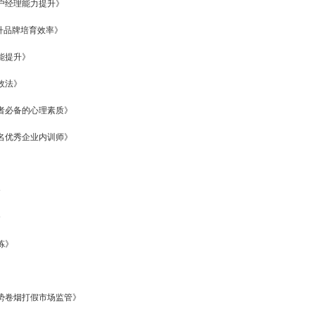
户经理能力提升》
升品牌培育效率》
能提升》
效法》
理者必备的心理素质》
名优秀企业内训师》
》
》
炼》
势卷烟打假市场监管》