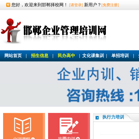
您好，欢迎来到邯郸择校网！
新用户？
[请登录]
[免费注册]
网站首页
|
招生信息
|
民办高中
|
文化课集训
|
单招培训
|
执行力培训