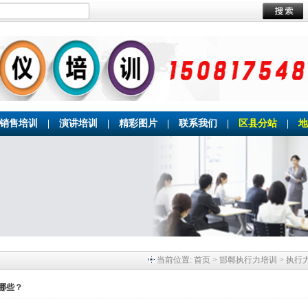
销售培训
|
演讲培训
|
精彩图片
|
联系我们
|
区县分站
|
地
当前位置:
首页
> 邯郸执行力培训 > 执行
哪些？