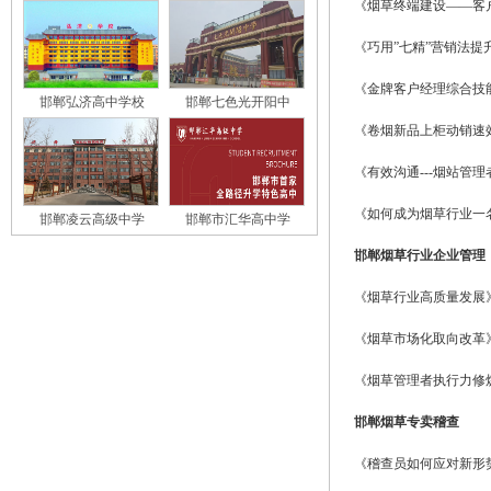
《烟草终端建设——客
《巧用”七精”营销法提
《金牌客户经理综合技
邯郸弘济高中学校
邯郸七色光开阳中
《卷烟新品上柜动销速
《有效沟通---烟站管
《如何成为烟草行业一
邯郸凌云高级中学
邯郸市汇华高中学
邯郸烟草行业企业管理
《烟草行业高质量发展
《烟草市场化取向改革
《烟草管理者执行力修
邯郸烟草专卖稽查
《稽查员如何应对新形