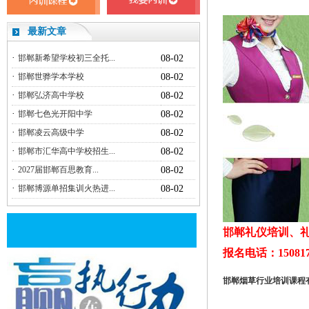
最新文章
·
邯郸新希望学校初三全托...
08-02
·
邯郸世骅学本学校
08-02
·
邯郸弘济高中学校
08-02
·
邯郸七色光开阳中学
08-02
·
邯郸凌云高级中学
08-02
·
邯郸市汇华高中学校招生...
08-02
·
2027届邯郸百思教育...
08-02
·
邯郸博源单招集训火热进...
08-02
邯郸礼仪培训、礼
报名电话：150817
邯郸烟草行业培训课程