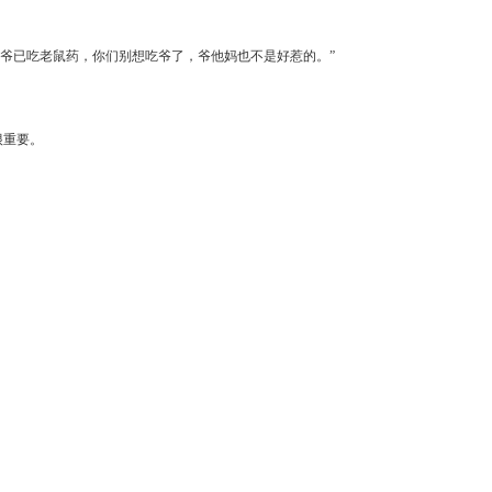
“爷已吃老鼠药，你们别想吃爷了，爷他妈也不是好惹的。”
很重要。