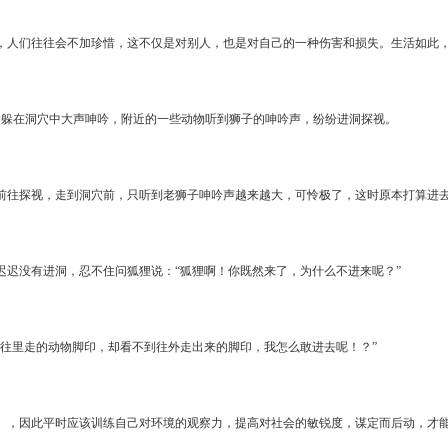
，人们往往会不加珍惜，这不仅是对别人，也是对自己的一种伤害和损失。生活如此
，躲在洞穴中大声呻吟，附近的一些动物听到狮子的呻吟声，纷纷进洞探视。
前往探视，走到洞穴前，只听到老狮子呻吟声越来越大，可怜极了，这时原本打算进
迟迟没有进洞，忍不住问狐狸说：“狐狸啊！你既然来了，为什么不进来呢？”
些往里走的动物脚印，却看不到往外走出来的脚印，我怎么敢进去呢！？”
」，因此平时应该训练自己对环境的观察力，提高对社会的敏锐度，谋定而后动，才