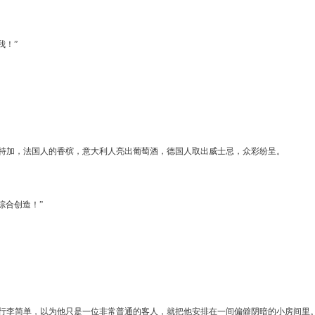
我！”
特加，法国人的香槟，意大利人亮出葡萄酒，德国人取出威士忌，众彩纷呈。
综合创造！”
行李简单，以为他只是一位非常普通的客人，就把他安排在一间偏僻阴暗的小房间里