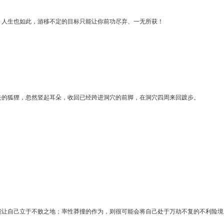
，人生也如此，游移不定的目标只能让你前功尽弃、一无所获！
去的狐狸，忽然竖起耳朵，收回已经跨进洞穴的前脚，在洞穴四周来回踱步。
能让自己立于不败之地；率性莽撞的作为，则很可能会将自己处于万劫不复的不利险境