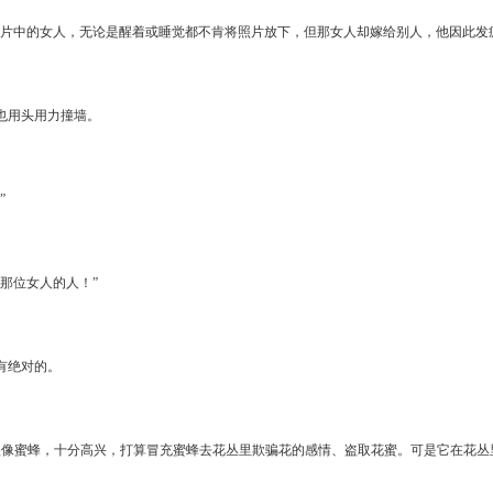
相片中的女人，无论是醒着或睡觉都不肯将照片放下，但那女人却嫁给别人，他因此发
也用头用力撞墙。
”
那位女人的人！”
有绝对的。
很像蜜蜂，十分高兴，打算冒充蜜蜂去花丛里欺骗花的感情、盗取花蜜。可是它在花丛