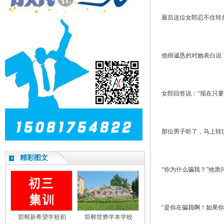
最后这位女郎忍不住转
他很诚恳的对她表白说
女郎回答说：“现在只
那位男子听了，马上转
精彩图文
“你为什么骗我？”他质
“是你在骗我啊！如果
邯郸新希望学校初
邯郸世骅学本学校