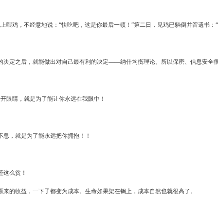
晚上喂鸡，不经意地说：“快吃吧，这是你最后一顿！”第二日，见鸡已躺倒并留遗书：
的决定之后，就能做出对自己最有利的决定——纳什均衡理论。所以保密、信息安全
睁开眼睛，就是为了能让你永远在我眼中！
不息，就是为了能永远把你拥抱！！
还这么贫！
原来的收益，一下子都变为成本。生命如果架在锅上，成本自然也就很高了。