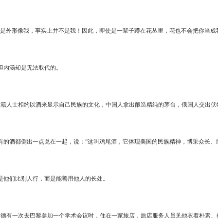
只是外形像我，事实上并不是我！因此，即使是一辈子蹲在花丛里，花也不会把你当成
但内涵却是无法取代的。
意籍人士相约以酒来显示自己民族的文化，中国人拿出酿造精纯的茅台，俄国人交出伏
有的酒都倒出一点兑在一起，说：“这叫鸡尾酒，它体现美国的民族精神，博采众长、
是他们比别人行，而是能善用他人的长处。
斯德有一次去巴黎参加一个学术会议时，住在一家旅店，旅店服务人员见他衣着朴素、