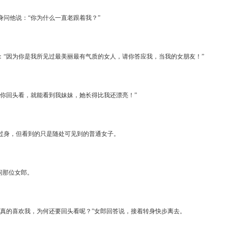
身问他说：“你为什么一直老跟着我？”
：“因为你是我所见过最美丽最有气质的女人，请你答应我，当我的女朋友！”
要你回头看，就能看到我妹妹，她长得比我还漂亮！”
过身，但看到的只是随处可见到的普通女子。
问那位女郎。
你真的喜欢我，为何还要回头看呢？”女郎回答说，接着转身快步离去。