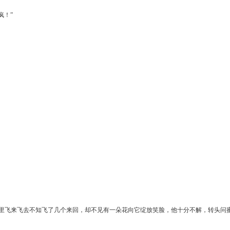
疯！”
里飞来飞去不知飞了几个来回，却不见有一朵花向它绽放笑脸，他十分不解，转头问