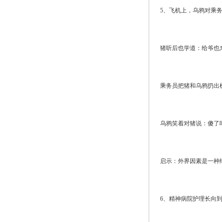
5、飞机上，乌鸦对乘
猪听后也学道：给爷也
乘务员把猪和乌鸦扔出
乌鸦笑着对猪说：傻了
启示：外界因素是一种
6、精神病院护理长向