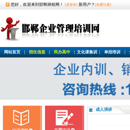
您好，欢迎来到邯郸择校网！
新用户？
[请登录]
[免费注册]
网站首页
|
招生信息
|
民办高中
|
文化课集训
|
单招培训
|
成人演讲