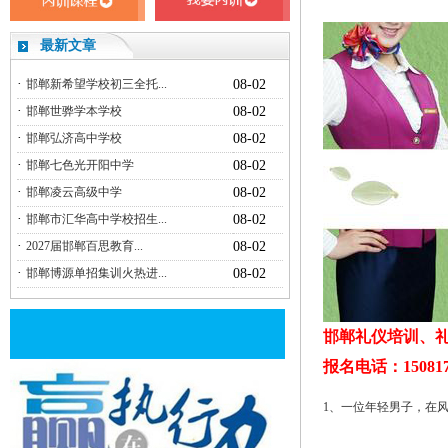
最新文章
·
邯郸新希望学校初三全托...
08-02
·
邯郸世骅学本学校
08-02
·
邯郸弘济高中学校
08-02
·
邯郸七色光开阳中学
08-02
·
邯郸凌云高级中学
08-02
·
邯郸市汇华高中学校招生...
08-02
·
2027届邯郸百思教育...
08-02
·
邯郸博源单招集训火热进...
08-02
邯郸礼仪培训、礼
报名电话：150817
1、一位年轻男子，在