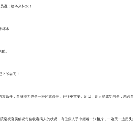
务员说：给爷来杯水！
来杯水！
机舱。
吧？爷会飞！
约束条件，自身能力也是一种约束条件，往往更重要。所以，别人能成功的事，未必
到院巡视官员解说每位收容病人的状况，有位病人手中握着一张相片，一边哭一边用头