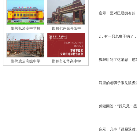
启示：面对已经拥有的
邯郸弘济高中学校
邯郸七色光开阳中
2，有一只老狮子病了
狐狸听到了这消息，也
邯郸凌云高级中学
邯郸市汇华高中学
洞里的老狮子眼见狐狸
狐狸回答：“我只见一
启示：凡事「进易退难