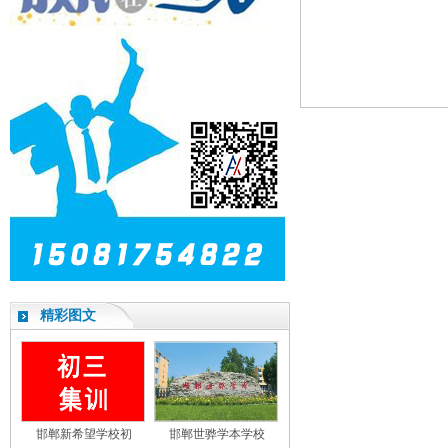
精彩图文
邯郸新希望学校初
邯郸世骅学本学校