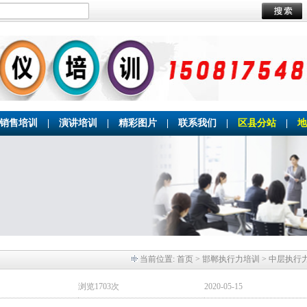
销售培训
|
演讲培训
|
精彩图片
|
联系我们
|
区县分站
|
地
当前位置:
首页
> 邯郸执行力培训 > 中层执行
浏览1703次
2020-05-15