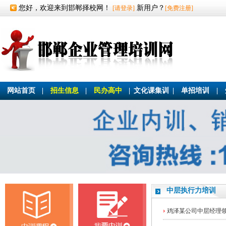
您好，欢迎来到邯郸择校网！
新用户？
[请登录]
[免费注册]
网站首页
|
招生信息
|
民办高中
|
文化课集训
|
单招培训
|
中层执行力培训
鸡泽某公司中层经理