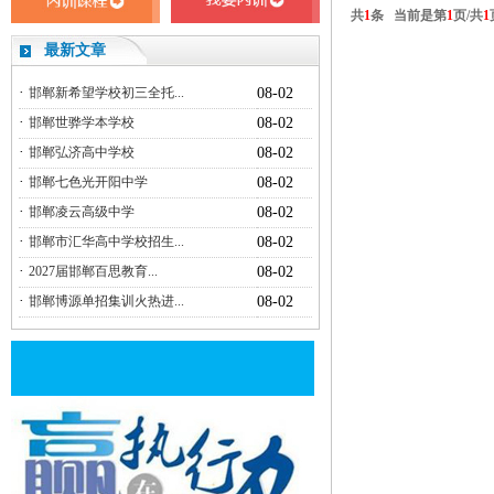
共
1
条 当前是第
1
页/共
1
最新文章
·
邯郸新希望学校初三全托...
08-02
·
邯郸世骅学本学校
08-02
·
邯郸弘济高中学校
08-02
·
邯郸七色光开阳中学
08-02
·
邯郸凌云高级中学
08-02
·
邯郸市汇华高中学校招生...
08-02
·
2027届邯郸百思教育...
08-02
·
邯郸博源单招集训火热进...
08-02