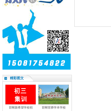
精彩图文
邯郸新希望学校初
邯郸世骅学本学校