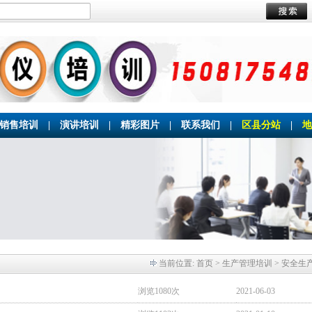
销售培训
|
演讲培训
|
精彩图片
|
联系我们
|
区县分站
|
地
当前位置:
首页
> 生产管理培训 > 安全生
浏览1080次
2021-06-03