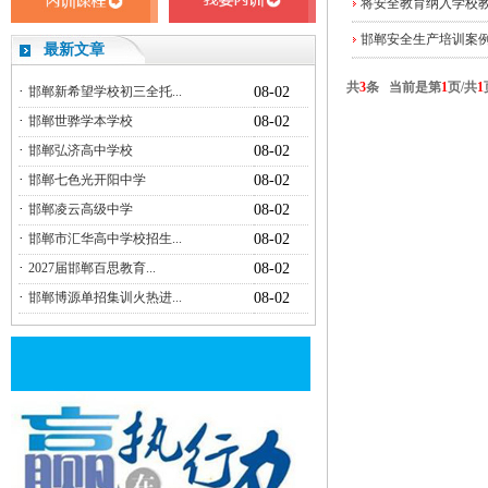
将安全教育纳入学校
邯郸安全生产培训案
最新文章
共
3
条 当前是第
1
页/共
1
·
邯郸新希望学校初三全托...
08-02
·
邯郸世骅学本学校
08-02
·
邯郸弘济高中学校
08-02
·
邯郸七色光开阳中学
08-02
·
邯郸凌云高级中学
08-02
·
邯郸市汇华高中学校招生...
08-02
·
2027届邯郸百思教育...
08-02
·
邯郸博源单招集训火热进...
08-02