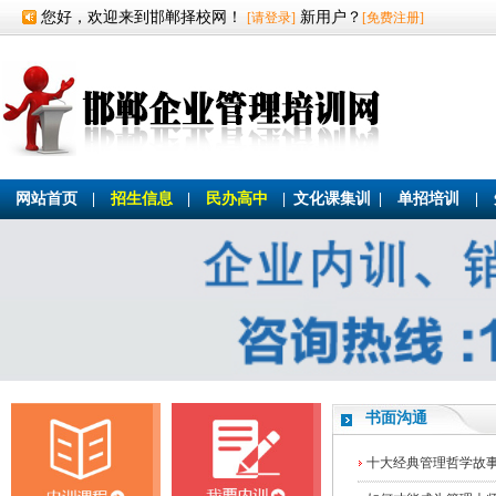
您好，欢迎来到邯郸择校网！
新用户？
[请登录]
[免费注册]
网站首页
|
招生信息
|
民办高中
|
文化课集训
|
单招培训
|
书面沟通
十大经典管理哲学故