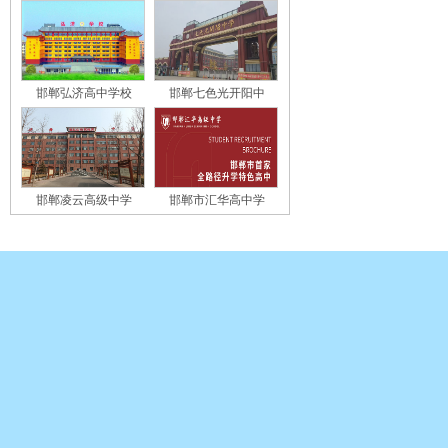
邯郸弘济高中学校
邯郸七色光开阳中
邯郸凌云高级中学
邯郸市汇华高中学