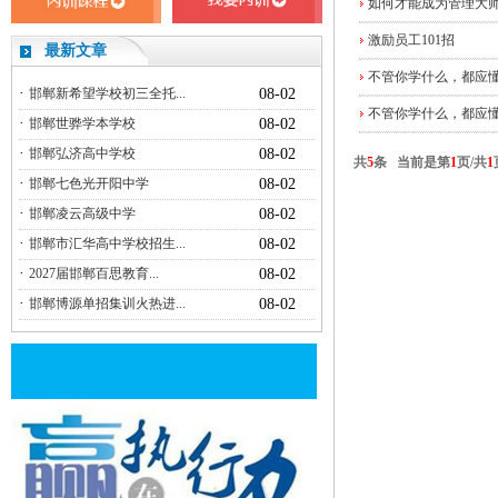
如何才能成为管理大
激励员工101招
最新文章
不管你学什么，都应懂
·
邯郸新希望学校初三全托...
08-02
不管你学什么，都应懂
·
邯郸世骅学本学校
08-02
·
邯郸弘济高中学校
08-02
共
5
条 当前是第
1
页/共
1
·
邯郸七色光开阳中学
08-02
·
邯郸凌云高级中学
08-02
·
邯郸市汇华高中学校招生...
08-02
·
2027届邯郸百思教育...
08-02
·
邯郸博源单招集训火热进...
08-02