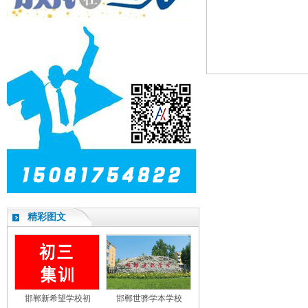
精彩图文
邯郸新希望学校初
邯郸世骅学本学校