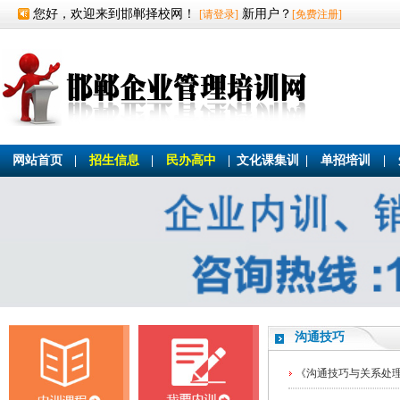
您好，欢迎来到邯郸择校网！
新用户？
[请登录]
[免费注册]
网站首页
|
招生信息
|
民办高中
|
文化课集训
|
单招培训
|
沟通技巧
《沟通技巧与关系处