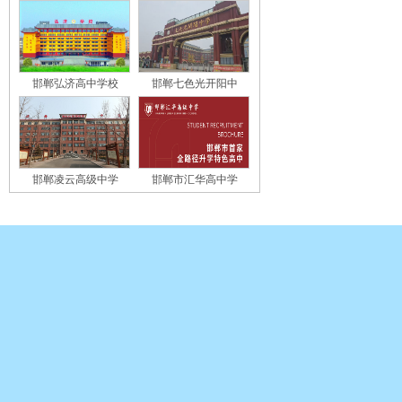
邯郸弘济高中学校
邯郸七色光开阳中
邯郸凌云高级中学
邯郸市汇华高中学