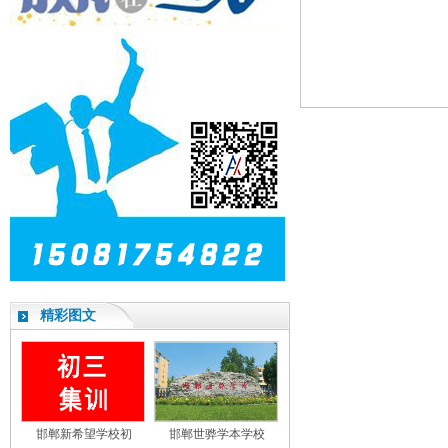
精彩图文
邯郸新希望学校初
邯郸世骅学本学校