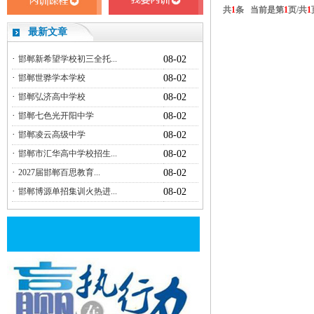
共
1
条 当前是第
1
页/共
1
最新文章
·
邯郸新希望学校初三全托...
08-02
·
邯郸世骅学本学校
08-02
·
邯郸弘济高中学校
08-02
·
邯郸七色光开阳中学
08-02
·
邯郸凌云高级中学
08-02
·
邯郸市汇华高中学校招生...
08-02
·
2027届邯郸百思教育...
08-02
·
邯郸博源单招集训火热进...
08-02