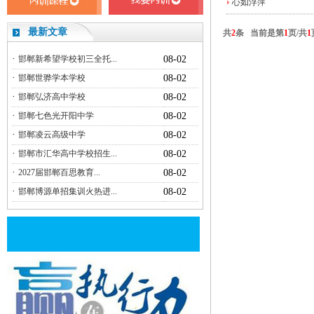
心如浮萍
最新文章
共
2
条 当前是第
1
页/共
1
·
邯郸新希望学校初三全托...
08-02
·
邯郸世骅学本学校
08-02
·
邯郸弘济高中学校
08-02
·
邯郸七色光开阳中学
08-02
·
邯郸凌云高级中学
08-02
·
邯郸市汇华高中学校招生...
08-02
·
2027届邯郸百思教育...
08-02
·
邯郸博源单招集训火热进...
08-02