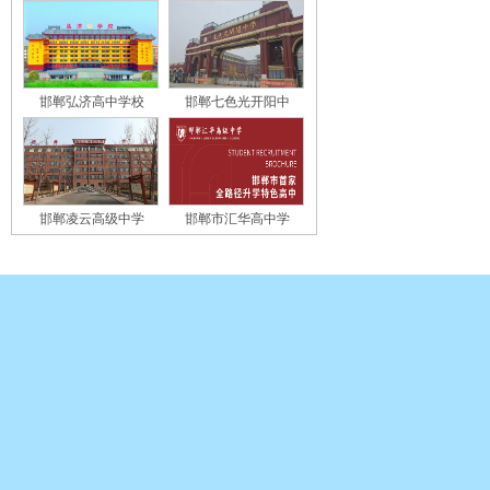
邯郸弘济高中学校
邯郸七色光开阳中
邯郸凌云高级中学
邯郸市汇华高中学