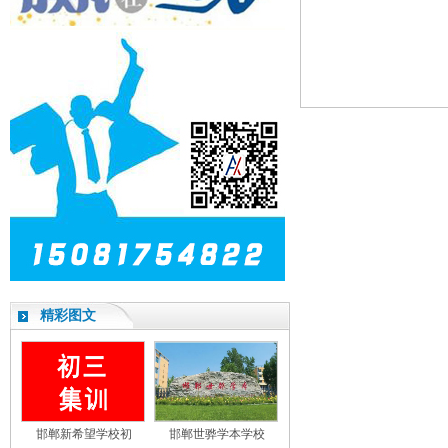
精彩图文
邯郸新希望学校初
邯郸世骅学本学校