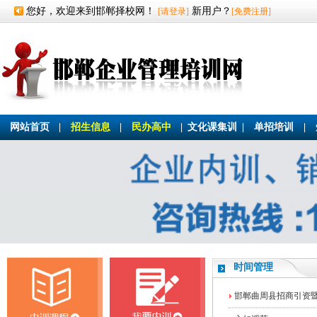
您好，欢迎来到邯郸择校网！
新用户？
[请登录]
[免费注册]
网站首页
|
招生信息
|
民办高中
|
文化课集训
|
单招培训
|
时间管理
邯郸曲周县招商引资