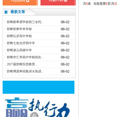
共
1
条 当前是第
1
页/共
1
最新文章
·
邯郸新希望学校初三全托...
08-02
·
邯郸世骅学本学校
08-02
·
邯郸弘济高中学校
08-02
·
邯郸七色光开阳中学
08-02
·
邯郸凌云高级中学
08-02
·
邯郸市汇华高中学校招生...
08-02
·
2027届邯郸百思教育...
08-02
·
邯郸博源单招集训火热进...
08-02