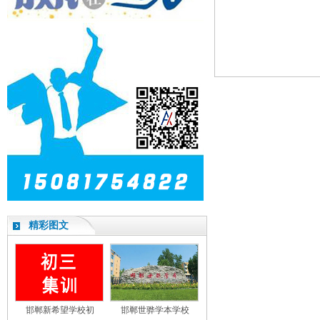
精彩图文
邯郸新希望学校初
邯郸世骅学本学校