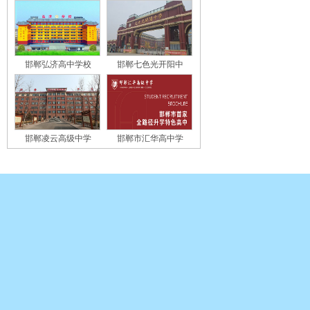
邯郸弘济高中学校
邯郸七色光开阳中
邯郸凌云高级中学
邯郸市汇华高中学