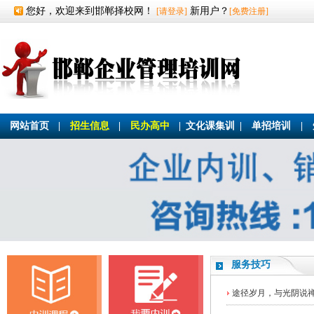
您好，欢迎来到邯郸择校网！
新用户？
[请登录]
[免费注册]
网站首页
|
招生信息
|
民办高中
|
文化课集训
|
单招培训
|
服务技巧
途径岁月，与光阴说