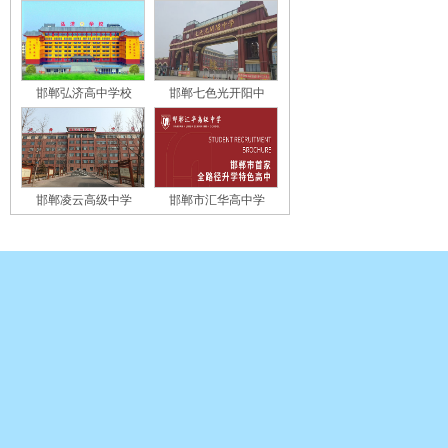
邯郸弘济高中学校
邯郸七色光开阳中
邯郸凌云高级中学
邯郸市汇华高中学