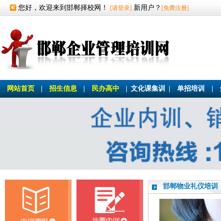
您好，欢迎来到邯郸择校网！
新用户？
[请登录]
[免费注册]
网站首页
|
招生信息
|
民办高中
|
文化课集训
|
单招培训
|
邯郸物业礼仪培训