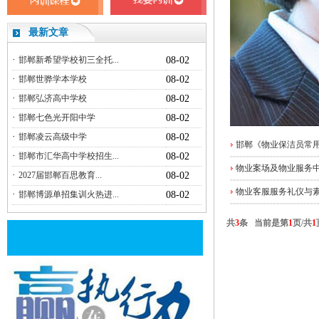
最新文章
·
邯郸新希望学校初三全托...
08-02
·
邯郸世骅学本学校
08-02
·
邯郸弘济高中学校
08-02
·
邯郸七色光开阳中学
08-02
·
邯郸凌云高级中学
08-02
邯郸《物业保洁员常
·
邯郸市汇华高中学校招生...
08-02
物业案场及物业服务
·
2027届邯郸百思教育...
08-02
物业客服服务礼仪与
·
邯郸博源单招集训火热进...
08-02
共
3
条 当前是第
1
页/共
1