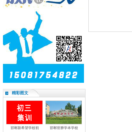
精彩图文
邯郸新希望学校初
邯郸世骅学本学校