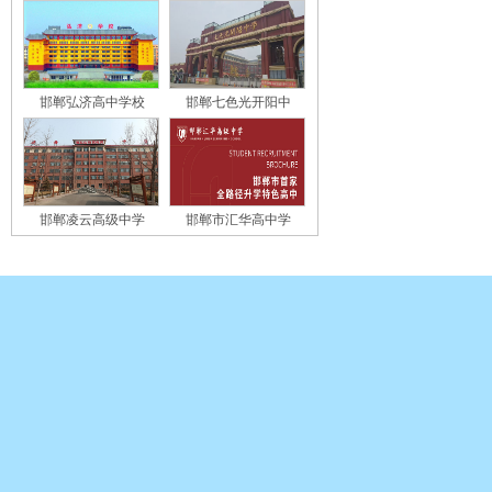
邯郸弘济高中学校
邯郸七色光开阳中
邯郸凌云高级中学
邯郸市汇华高中学