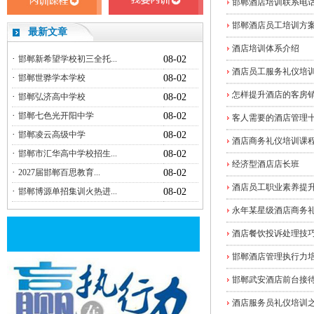
邯郸酒店培训联系电
邯郸酒店员工培训方
最新文章
酒店培训体系介绍
·
邯郸新希望学校初三全托...
08-02
酒店员工服务礼仪培
·
邯郸世骅学本学校
08-02
怎样提升酒店的客房
·
邯郸弘济高中学校
08-02
·
邯郸七色光开阳中学
08-02
客人需要的酒店管理
·
邯郸凌云高级中学
08-02
酒店商务礼仪培训课
·
邯郸市汇华高中学校招生...
08-02
经济型酒店店长班
·
2027届邯郸百思教育...
08-02
酒店员工职业素养提
·
邯郸博源单招集训火热进...
08-02
永年某星级酒店商务
酒店餐饮投诉处理技
邯郸酒店管理执行力
邯郸武安酒店前台接
酒店服务员礼仪培训