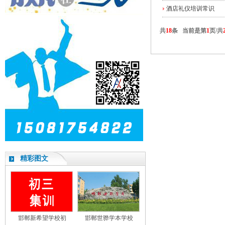
酒店礼仪培训常识
共
18
条 当前是第
1
页/共
精彩图文
邯郸新希望学校初
邯郸世骅学本学校