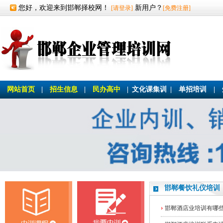
您好，欢迎来到邯郸择校网！
新用户？
[请登录]
[免费注册]
网站首页
|
招生信息
|
民办高中
|
文化课集训
|
单招培训
|
邯郸餐饮礼仪培训
邯郸酒店业培训有哪