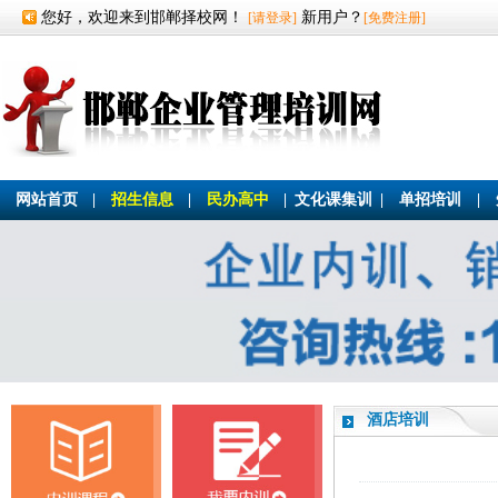
您好，欢迎来到邯郸择校网！
新用户？
[请登录]
[免费注册]
网站首页
|
招生信息
|
民办高中
|
文化课集训
|
单招培训
|
酒店培训