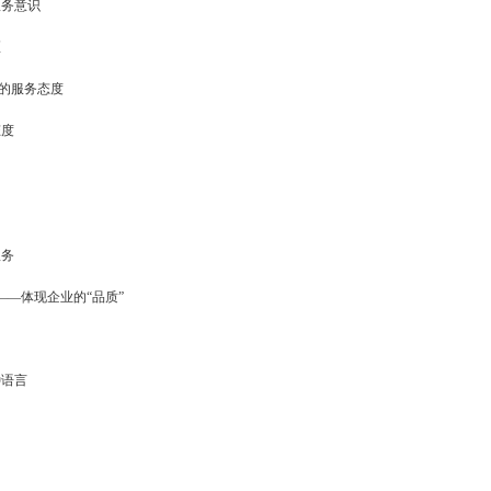
服务意识
区
有的服务态度
态度
服务
—体现企业的“品质”
种语言