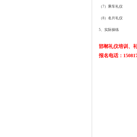
（7）乘车礼仪
（8）名片礼仪
5、实际操练
邯郸礼仪培训、礼
报名电话：150817