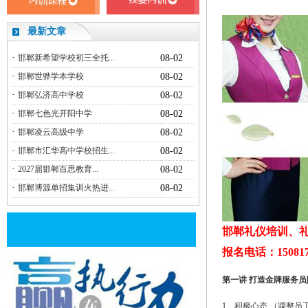
最新文章
·
邯郸新希望学校初三全托...
08-02
·
邯郸世骅学本学校
08-02
·
邯郸弘济高中学校
08-02
·
邯郸七色光开阳中学
08-02
·
邯郸凌云高级中学
08-02
·
邯郸市汇华高中学校招生...
08-02
·
2027届邯郸百思教育...
08-02
·
邯郸博源单招集训火热进...
08-02
邯郸礼仪培训、礼
报名电话：150817
第一讲 打造金牌服务
1、积极心态 （调整员